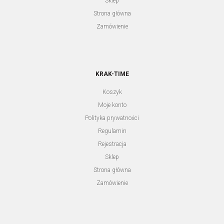
Sklep
Strona główna
Zamówienie
KRAK-TIME
Koszyk
Moje konto
Polityka prywatności
JORDAN KERR PW187 SPP
Regulamin
Rejestracja
Zaloguj się aby zobaczyć cenę
Sklep
Strona główna
Zamówienie