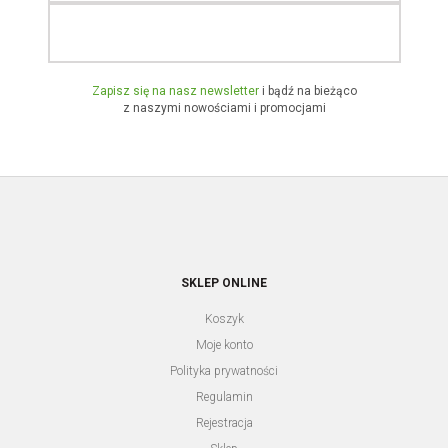
Zapisz się na nasz newsletter
i bądź na bieżąco
z naszymi nowościami i promocjami
SKLEP ONLINE
JORDAN KERR PW676 ZSG
Koszyk
Zaloguj się aby zobaczyć cenę
Moje konto
Polityka prywatności
Regulamin
Rejestracja