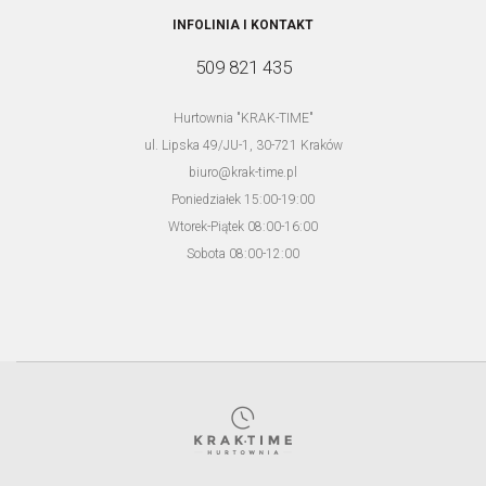
INFOLINIA I KONTAKT
509 821 435
Hurtownia "KRAK-TIME"
ul. Lipska 49/JU-1, 30-721 Kraków
biuro@krak-time.pl
Poniedziałek 15:00-19:00
Wtorek-Piątek 08:00-16:00
JORDAN KERR PW187 RSC
Sobota 08:00-12:00
Zaloguj się aby zobaczyć cenę