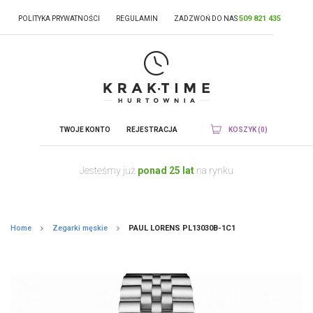
509 821 435
POLITYKA PRYWATNOŚCI
REGULAMIN
ZADZWOŃ DO NAS
TWOJE KONTO
REJESTRACJA
KOSZYK (0)
Jesteśmy już
ponad 25 lat
na rynku
Home
Zegarki męskie
PAUL LORENS PL13030B-1C1