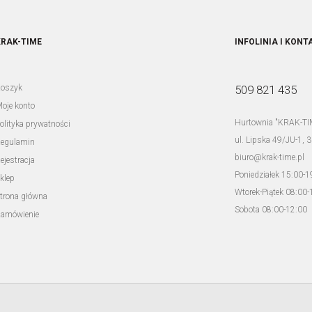
KRAK-TIME
INFOLINIA I KONT
oszyk
509 821 435
oje konto
Hurtownia "KRAK-TI
olityka prywatności
ul. Lipska 49/JU-1, 
egulamin
biuro@krak-time.pl
ejestracja
Poniedziałek 15:00-1
klep
Wtorek-Piątek 08:00-
trona główna
Sobota 08:00-12:00
amówienie