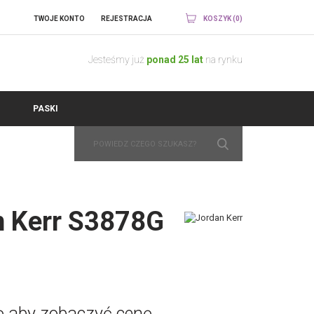
TWOJE KONTO
REJESTRACJA
KOSZYK (0)
Jesteśmy już
ponad 25 lat
na rynku
PASKI
n Kerr S3878G
ię aby zobaczyć cenę