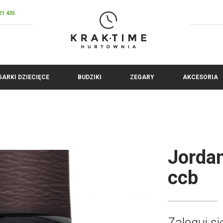
21 435
GARKI DZIECIĘCE
BUDZIKI
ZEGARY
AKCESORIA
Jorda
ccb
Zaloguj s