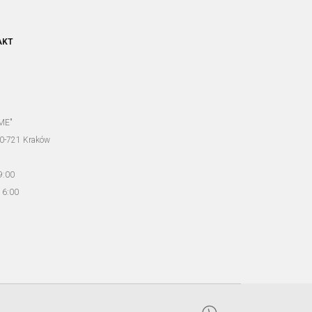
AKT
ME"
30-721 Kraków
9:00
16:00