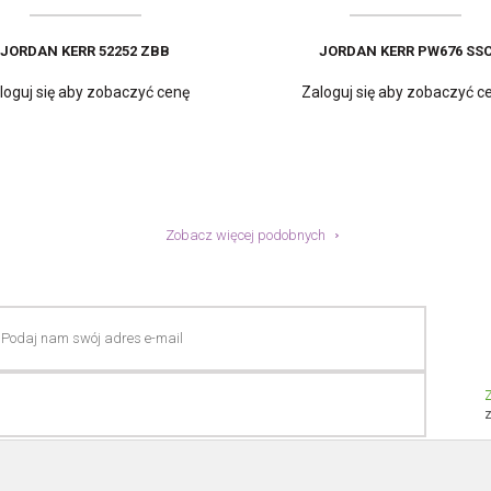
JORDAN KERR 52252 ZBB
JORDAN KERR PW676 SS
loguj się aby zobaczyć cenę
Zaloguj się aby zobaczyć c
Zobacz więcej podobnych
JORDAN KERR 52252 SSC
JORDAN KERR PW187 RS
loguj się aby zobaczyć cenę
Zaloguj się aby zobaczyć c
Z
z