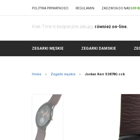
509 8
POLITYKA PRYWATNOŚCI
REGULAMIN
ZADZWOŃ DO NAS
Krak-Time to bezpieczne zakupy,
również on-line.
ZEGARKI MĘSKIE
ZEGARKI DAMSKIE
ZE
Home
Zegarki męskie
Jordan Kerr S3878G ccb