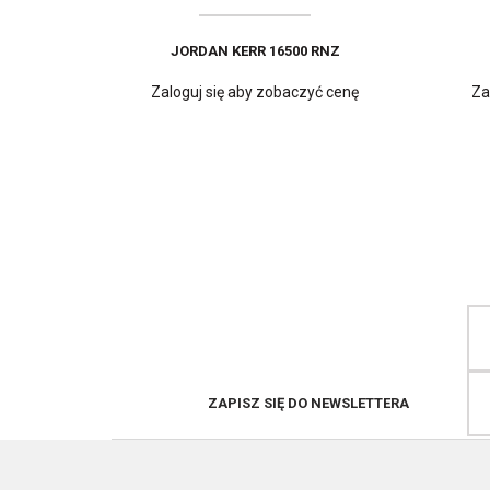
JORDAN KERR 16500 RNZ
Zaloguj się aby zobaczyć cenę
Za
JORDAN KERR PW676 SSB
Zaloguj się aby zobaczyć cenę
Za
ZAPISZ SIĘ DO NEWSLETTERA