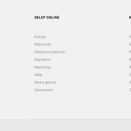
SKLEP ONLINE
Koszyk
K
Moje konto
M
Polityka prywatności
P
Regulamin
R
Rejestracja
R
Sklep
S
Strona główna
S
Zamówienie
Z